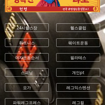
24시헬스장
헬스클럽
휘트니스
웨이트운동
여자운동순서
필라테스
스피닝
개인pt
요가
레그익스텐션
파워레그프레스
레그컬