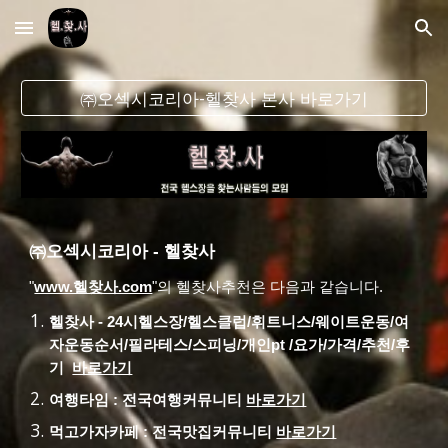
Skip to main content
Skip to navigation
㈜오섹시코리아-헬찾사 본사 바로가기
㈜오섹시코리아 -
헬찾사
"
www.헬찾사.com
"
의
헬찾사
추천은 다음과 같습니다.
헬찾사
-
24시헬스장/헬스클럽/휘트니스/웨이트운동/여
자운동순서/필라테스/스피닝/개인pt /요가/가격/추천/후
기
바로가기
여행타임 : 전국여행커뮤니티
바로가기
먹고가자카페 : 전국맛집커뮤니티
바로가기