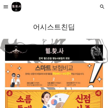
Skip to main content
Skip to navigation
어시스트친딥