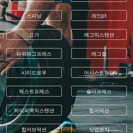
스피닝
개인pt
요가
레그익스텐션
파워레그프레스
레그컬
시티드로우
어시스트친딥
체스트프레스
숄더프레스
하이퍼백익스텐션
힙어덕션
힙어브덕션
싯업벤치