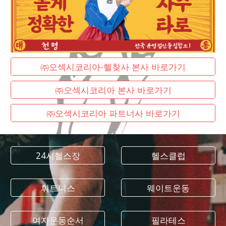
㈜오섹시코리아-헬찾사 본사 바로가기
㈜오섹시코리아 본사 바로가기
㈜오섹시코리아 파트너사 바로가기
24시헬스장
헬스클럽
휘트니스
웨이트운동
여자운동순서
필라테스