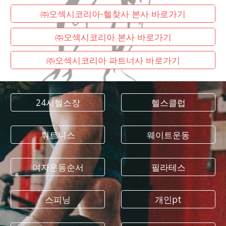
㈜오섹시코리아-헬찾사 본사 바로가기
㈜오섹시코리아 본사 바로가기
㈜오섹시코리아 파트너사 바로가기
24시헬스장
헬스클럽
휘트니스
웨이트운동
여자운동순서
필라테스
스피닝
개인pt